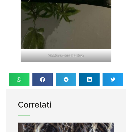
Roothus vassoio/tray
Correlati