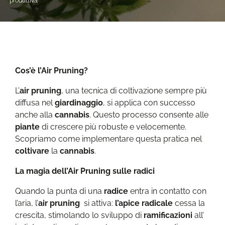
produttiva
Cos’è l’Air Pruning?
L’
air pruning
, una tecnica di coltivazione sempre più
diffusa nel
giardinaggio
, si applica con successo
anche alla
cannabis
. Questo processo consente alle
piante
di crescere più robuste e velocemente.
Scopriamo come implementare questa pratica nel
coltivare
la
cannabis
.
La magia dell’Air Pruning sulle radici
Quando la punta di una
radice
entra in contatto con
l’aria, l’
air pruning
si attiva:
l’apice radicale
cessa la
crescita, stimolando lo sviluppo di
ramificazioni
all’