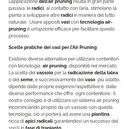
L’applicazione
dell’air pruning
risulta in gran parte
passiva: le
radici
, al contatto con l’aria, stimolano la
pianta a sviluppare altre
radici
in maniera del tutto
naturale. Usare appositi
vasi
con
tecnologia air-
pruning
è un’opzione efficace per facilitare questo
processo.
Scelte pratiche dei vasi per l’Air Pruning
Esistono diverse alternative per utilizzare contenitori
con tecnologia
air pruning
, disponibili nel mercato.
La scelta del
vassoio
per la
radicazione della talea
o del
seme,
e successivamente del
vaso
più adatto,
dipende dalle proprie esigenze/aspettative e dalle
diverse performance che offre ogni contenitore . Il
nostro consiglio è di utilizzare un sistema air pruning
incominciando proprio da un vassoio con questa
tecnologia, ciò vi porterà ad avere una
piantina
ricca di
apici radicali
garantendovi un successo del
100% in
fase di trapianto
.