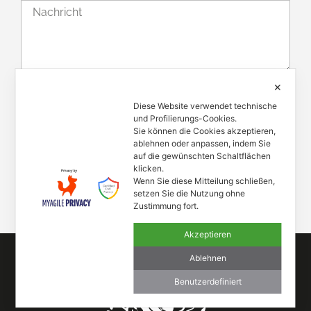
Mit der Nutzung dieses Formulars erklären Sie
✕
sich mit der Speicherung und Verarbeitung Ihrer
Diese Website verwendet technische
Daten durch diese Website einverstanden, siehe
und Profilierungs-Cookies.
Sie können die Cookies akzeptieren,
Datenschutzrichtlinie.
ablehnen oder anpassen, indem Sie
auf die gewünschten Schaltflächen
NACHRICHT SENDEN
klicken.
Wenn Sie diese Mitteilung schließen,
setzen Sie die Nutzung ohne
Zustimmung fort.
Akzeptieren
Ablehnen
Benutzerdefiniert