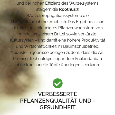
und der hohen Effizienz des Wurzelsystems
steigern die
Roothus®
Wurzelpropagationssysteme die
Nährstoffaufnahme erheblich. Das Ergebnis ist ein
deutlich beschleunigtes Pflanzenwachstum von
mindestens einem Drittel sowie verkürzte
Kulturzyklen – und damit eine höhere Produktivität
und Wirtschaftlichkeit im Baumschulbetrieb.
Neueste Ergebnisse belegen zudem, dass die Air-
Pruning-Technologie sogar dem Freilandanbau
ohne traditionelle Töpfe überlegen sein kann.
VERBESSERTE
PFLANZENQUALITÄT UND -
GESUNDHEIT