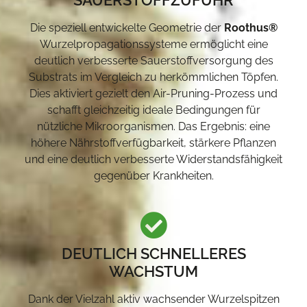
Die speziell entwickelte Geometrie der
Roothus®
Wurzelpropagationssysteme ermöglicht eine
deutlich verbesserte Sauerstoffversorgung des
Substrats im Vergleich zu herkömmlichen Töpfen.
Dies aktiviert gezielt den Air-Pruning-Prozess und
schafft gleichzeitig ideale Bedingungen für
nützliche Mikroorganismen. Das Ergebnis: eine
höhere Nährstoffverfügbarkeit, stärkere Pflanzen
und eine deutlich verbesserte Widerstandsfähigkeit
gegenüber Krankheiten.
DEUTLICH SCHNELLERES
WACHSTUM
Dank der Vielzahl aktiv wachsender Wurzelspitzen