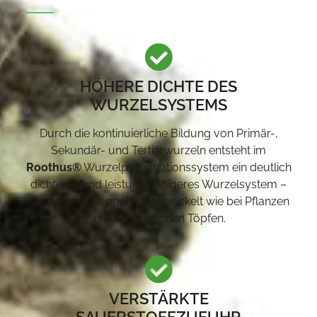
HÖHERE DICHTE DES
WURZELSYSTEMS
Durch die kontinuierliche Bildung von Primär-,
Sekundär- und Tertiärwurzeln entsteht im
Roothus®
Wurzelpropagationssystem ein deutlich
dichteres und leistungsfähigeres Wurzelsystem –
mindestens doppelt so entwickelt wie bei Pflanzen
in herkömmlichen Töpfen.
VERSTÄRKTE
SAUERSTOFFZUFUHR