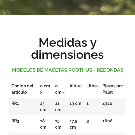
Medidas y
dimensiones
MODELOS DE MACETAS ROOTHUS - REDONDAS
Código del
0 cm
0
Altura
Litros
Piezas por
artículo
>
cm <
Palet
RR1
13
11
13 cm
1
4320
cm
cm
RR3
18
15
17,5
3
1608
cm
cm
cm