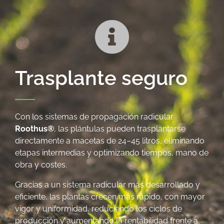
Trasplante seguro
Con los sistemas de propagación radicular
Roothus®
, las plántulas pueden trasplantarse
directamente a macetas de 24–45 litros, eliminando
etapas intermedias y optimizando tiempos, mano de
obra y costes.
Gracias a un sistema radicular más desarrollado y
eficiente, las plantas crecen más rápido, con mayor
vigor y uniformidad, reduciendo los ciclos de
producción y aumentando la rentabilidad frente a