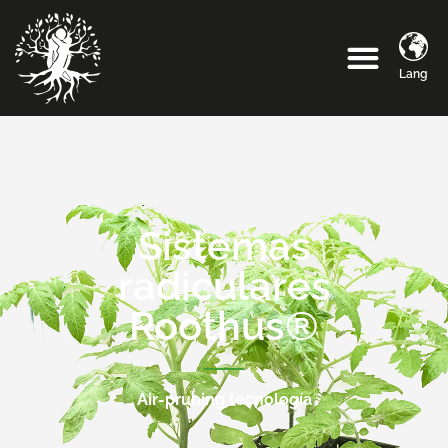
Lang
Sistemas
radiculares
Roothus®
Air-pruning tecnología